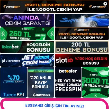
×
ESSBAHIS GİRİŞ İÇİN TIKLAYINIZ!