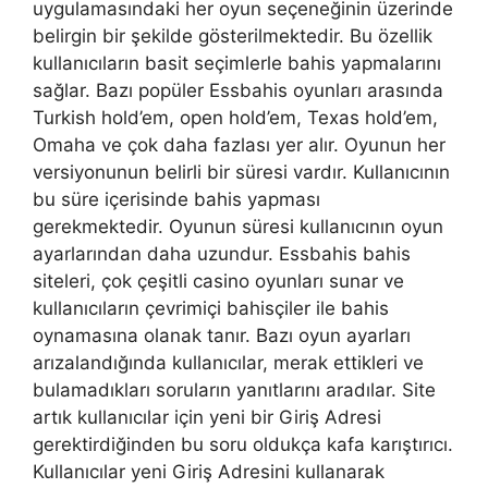
uygulamasındaki her oyun seçeneğinin üzerinde
belirgin bir şekilde gösterilmektedir. Bu özellik
kullanıcıların basit seçimlerle bahis yapmalarını
sağlar. Bazı popüler Essbahis oyunları arasında
Turkish hold’em, open hold’em, Texas hold’em,
Omaha ve çok daha fazlası yer alır. Oyunun her
versiyonunun belirli bir süresi vardır. Kullanıcının
bu süre içerisinde bahis yapması
gerekmektedir. Oyunun süresi kullanıcının oyun
ayarlarından daha uzundur. Essbahis bahis
siteleri, çok çeşitli casino oyunları sunar ve
kullanıcıların çevrimiçi bahisçiler ile bahis
oynamasına olanak tanır. Bazı oyun ayarları
arızalandığında kullanıcılar, merak ettikleri ve
bulamadıkları soruların yanıtlarını aradılar. Site
artık kullanıcılar için yeni bir Giriş Adresi
gerektirdiğinden bu soru oldukça kafa karıştırıcı.
Kullanıcılar yeni Giriş Adresini kullanarak