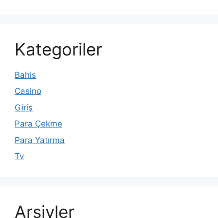
Kategoriler
Bahis
Casino
Giriş
Para Çekme
Para Yatırma
Tv
Arşivler