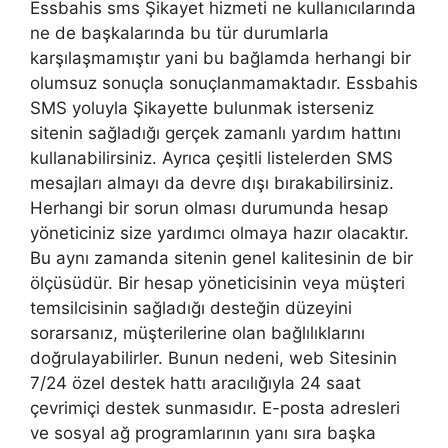
Essbahis sms Şikayet hizmeti ne kullanıcılarında
ne de başkalarında bu tür durumlarla
karşılaşmamıştır yani bu bağlamda herhangi bir
olumsuz sonuçla sonuçlanmamaktadır. Essbahis
SMS yoluyla Şikayette bulunmak isterseniz
sitenin sağladığı gerçek zamanlı yardım hattını
kullanabilirsiniz. Ayrıca çeşitli listelerden SMS
mesajları almayı da devre dışı bırakabilirsiniz.
Herhangi bir sorun olması durumunda hesap
yöneticiniz size yardımcı olmaya hazır olacaktır.
Bu aynı zamanda sitenin genel kalitesinin de bir
ölçüsüdür. Bir hesap yöneticisinin veya müşteri
temsilcisinin sağladığı desteğin düzeyini
sorarsanız, müşterilerine olan bağlılıklarını
doğrulayabilirler. Bunun nedeni, web Sitesinin
7/24 özel destek hattı aracılığıyla 24 saat
çevrimiçi destek sunmasıdır. E-posta adresleri
ve sosyal ağ programlarının yanı sıra başka