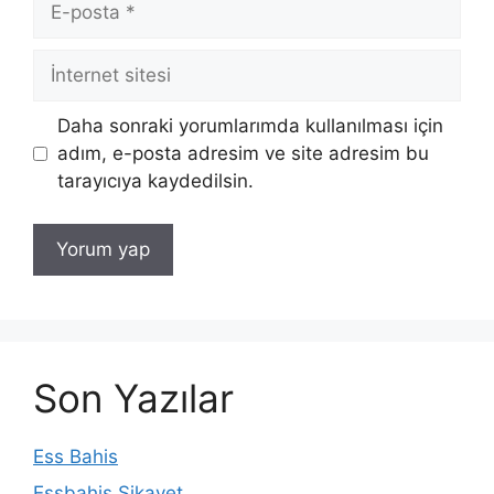
posta
İnternet
sitesi
Daha sonraki yorumlarımda kullanılması için
adım, e-posta adresim ve site adresim bu
tarayıcıya kaydedilsin.
Son Yazılar
Ess Bahis
Essbahis Şikayet