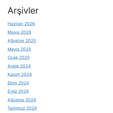
Arşivler
Haziran 2026
Mayıs 2026
Ağustos 2025
Mayıs 2025
Ocak 2025
Aralık 2024
Kasım 2024
Ekim 2024
Eylül 2024
Ağustos 2024
Temmuz 2024