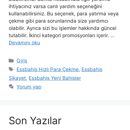
ihtiyacınız varsa canlı yardım seçeneğini
kullanabilirsiniz. Bu seçenek, para yatırma veya
çekme gibi para sorunlarında size yardımcı
olabilir. Ayrıca sizi bu işlemler hakkında güncel
tutabilir. İkinci kategori promosyonları içerir. …
Devamını oku
Kategoriler
Giriş
Etiketler
Essbahis Hızlı Para Çekme
,
Essbahis
Şikayet
,
Essbahis Yeni Bahisler
Yorum yap
Son Yazılar