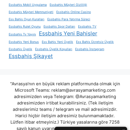
Essbahis Mobil Uygulama
Essbahis Müşteri Gizliliği
Essbahis Müşteri Memnuniyeti
Essbahis Online Casino
Ess Bahis Oyun Kuralları
Essbahis Para Yatırma Süreci
Essbahis Rulet Oyunu
Essbahis Spor Dalları
Essbahis TV
Essbahis Yeni Bahisler
Essbahis Tv Yayını
Essbahis Yeni Bonus
Ess Bahis Yeni Üyelik
Ess Bahis Ücretsiz Üyelik
Essbahis Üyelik
Essbahis Üyelik Koşulları
Essbahis İnstagram
Essbahis Şikayet
"Avrasya'nın en büyük reklam platformunda olmak için
Microsoft Teams:
reklam@avrasyamarketing.com
adresimizden veya Telegram: @Avrasyamarketing
adresimizden irtibat kurabilirsiniz. (Tek iletişim
adreslerimiz teams / telegram ve mail adresimizdir.
Harici hiçbir iletişim adresimiz bulunmamaktadır.
Lütfen itibar etmeyiniz.) Türkiye yasalarına göre 7258
sayılı kanun uyarınca yasa dışı bahis oynamanın