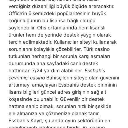
verdiğiniz düzenliliği büyük ölçüde artıracaktır.
Office’in ülkemizdeki popülaritesinin büyük
çoğunluğunun bu lisansa bağlı olduğu
söylenebilir. Ofis ortamlarında hem lisanslı
ürünler hem de yerinde destek yaygın olarak
tercih edilmektedir. Kullanıcılar siteyi kullanarak
sorunlarını kolaylıkla çözebilirler. Türk casino
tutkunları herhangi bir sorunla karşılaşmaları
durumunda ana sayfadaki canlı destek
hattından 7/24 yardım alabilirler.
Essbahis
çevrimiçi casino
Bahisçilerin siteye olan güvenini
arttırmayı amaçlayan Essbahis destek biriminin
lisans bilgileri güncel adres girişinin sağ alt
köşesinde bulunabilir. Güvenilir bir destek
hattına sahip olmak, sorunları hızlı bir şekilde
ele almanıza ve çözmenize olanak tanır.
Essbahis Kayıt, şu anda oyun sektörünün en
popüler web sitelerinden biridir. Bu casino