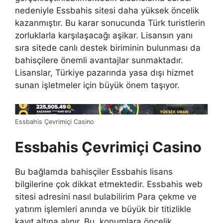
nedeniyle Essbahis sitesi daha yüksek öncelik
kazanmıştır. Bu karar sonucunda Türk turistlerin
zorluklarla karşılaşacağı aşikar. Lisansın yanı
sıra sitede canlı destek biriminin bulunması da
bahisçilere önemli avantajlar sunmaktadır.
Lisanslar, Türkiye pazarında yasa dışı hizmet
sunan işletmeler için büyük önem taşıyor.
Essbahis Çevrimiçi Casino
Essbahis Çevrimiçi Casino
Bu bağlamda bahisçiler Essbahis lisans
bilgilerine çok dikkat etmektedir. Essbahis web
sitesi adresini nasıl bulabilirim Para çekme ve
yatırım işlemleri anında ve büyük bir titizlikle
kayıt altına alınır. Bu, konumlara öncelik