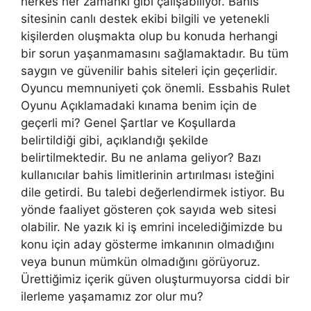
herkes her zamanki gibi çalışabiliyor. Bahis
sitesinin canlı destek ekibi bilgili ve yetenekli
kişilerden oluşmakta olup bu konuda herhangi
bir sorun yaşanmamasını sağlamaktadır. Bu tüm
saygın ve güvenilir bahis siteleri için geçerlidir.
Oyuncu memnuniyeti çok önemli. Essbahis Rulet
Oyunu Açıklamadaki kınama benim için de
geçerli mi? Genel Şartlar ve Koşullarda
belirtildiği gibi, açıklandığı şekilde
belirtilmektedir. Bu ne anlama geliyor? Bazı
kullanıcılar bahis limitlerinin artırılması isteğini
dile getirdi. Bu talebi değerlendirmek istiyor. Bu
yönde faaliyet gösteren çok sayıda web sitesi
olabilir. Ne yazık ki iş emrini incelediğimizde bu
konu için aday gösterme imkanının olmadığını
veya bunun mümkün olmadığını görüyoruz.
Ürettiğimiz içerik güven oluşturmuyorsa ciddi bir
ilerleme yaşamamız zor olur mu?