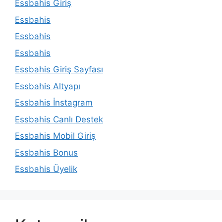
Essbahis Giriş
Essbahis
Essbahis
Essbahis
Essbahis Giriş Sayfası
Essbahis Altyapı
Essbahis İnstagram
Essbahis Canlı Destek
Essbahis Mobil Giriş
Essbahis Bonus
Essbahis Üyelik