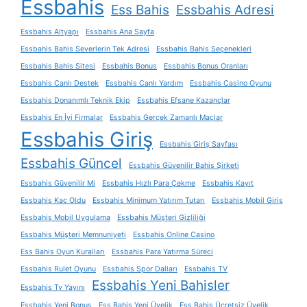
Essbahis
Ess Bahis
Essbahis Adresi
Essbahis Altyapı
Essbahis Ana Sayfa
Essbahis Bahis Severlerin Tek Adresi
Essbahis Bahis Seçenekleri
Essbahis Bahis Sitesi
Essbahis Bonus
Essbahis Bonus Oranları
Essbahis Canlı Destek
Essbahis Canlı Yardım
Essbahis Casino Oyunu
Essbahis Donanımlı Teknik Ekip
Essbahis Efsane Kazançlar
Essbahis En İyi Firmalar
Essbahis Gerçek Zamanlı Maçlar
Essbahis Giriş
Essbahis Giriş Sayfası
Essbahis Güncel
Essbahis Güvenilir Bahis Şirketi
Essbahis Güvenilir Mi
Essbahis Hızlı Para Çekme
Essbahis Kayıt
Essbahis Kaç Oldu
Essbahis Minimum Yatırım Tutarı
Essbahis Mobil Giriş
Essbahis Mobil Uygulama
Essbahis Müşteri Gizliliği
Essbahis Müşteri Memnuniyeti
Essbahis Online Casino
Ess Bahis Oyun Kuralları
Essbahis Para Yatırma Süreci
Essbahis Rulet Oyunu
Essbahis Spor Dalları
Essbahis TV
Essbahis Yeni Bahisler
Essbahis Tv Yayını
Essbahis Yeni Bonus
Ess Bahis Yeni Üyelik
Ess Bahis Ücretsiz Üyelik