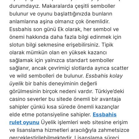
durumdayız. Makaralarda çeşitli semboller
bulunur ve oyunu başlattığınızda bunların
anlamlarına aşina olmanız çok önemlidir.
Essbahis son günü Ek olarak, her sembol ve
önemi hakkında daha fazla bilgi edinmek için
slotun bilgi sekmesine erişebilirsiniz. Tipik
olarak mümkün olan en yüksek kazancı
sağlamak için yalnızca standart semboller
sağlanır, ancak çevrimiçi slotlarda ayrıca scatter
ve wild sembolleri de bulunur.
Essbahis kolay
üyelik
bir bahis deneyiminin değerli
görülmesinin birçok nedeni vardır. Türkiye’deki
casino severler bu sitede önemli bir avantaja
sahipler çünkü kısa sürede önemli kazançlar
elde etme potansiyeline sahipler.
Essbahis
rulet oyunu
Üyelik işlemleri web sitesine erişim
ve lisanslama hizmetleri aracılığıyla zahmetsizce
gerçekleştirilebilmektedir. Lisanslama süreci