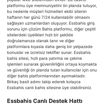
platformu üye memnuniyetini ön planda tutuyor,
bu nedenle müşteri hizmetleri ekibi sitenin
haftanın her günü 7/24 kullanılabilir olmasını
sağlayan uzmanlardan oluşuyor. Essbahis giriş
sorunu için çözüm Bahis platformu, diğer çeşitli
sitelerdeki üyelikleri hızlı bir şekilde
doğrulamanıza olanak tanır ve diğer
platformlara kıyasla daha geniş bir yelpazede
bonuslar ve ücretsiz teklifler sunar. Essbahis
bahis sitesi, hızlı para yatırma ve çekme
işlemleri sunarak güvenilirliğini ortaya koymakta
ve güvenliği ön planda tutan kullanıcılar için onu
diğer bahis platformlarından ayırmaktadır.
Birkaç basit adımı takip ederek kolayca
Essbahis canlı bahis sitesine üye olabilirsiniz.
Essbahis Canlı Destek Hattı