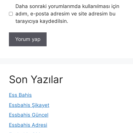
Daha sonraki yorumlarımda kullanılması için
adım, e-posta adresim ve site adresim bu
tarayıcıya kaydedilsin.
Son Yazılar
Ess Bahis
Essbahis Şikayet
Essbahis Güncel
Essbahis Adresi